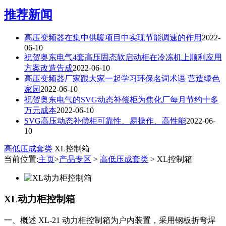
推荐新闻
高压变频器在集中供暖项目中实现节能调速的作用
2022-
06-10
祝贺奥东电气4套高压固态软启动柜在冷冻机上顺利应用
方案改造告成
2022-06-10
高压变频器厂家跟大家一起学习环保名词术语 营造绿色
家园
2022-06-10
祝贺奥东电气的SVG动态补偿柜为焦化厂每月节约十多
万元成本
2022-06-10
SVG高压动态补偿柜可靠性、易操作、高性能
2022-06-
10
高低压成套类
XL控制箱
当前位置:
主页
>
产品专区
>
高低压成套类
> XL控制箱
XL动力柜控制箱
一、概述 XL-21 动力柜控制箱为户内装置，采用钢板折弯焊