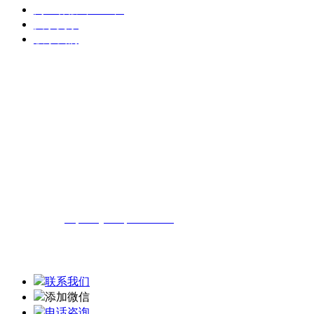
高压补偿（SVG）
关于奥东
联系我们
官方销售电话：
19092803958
0710-3602358
企业地址：中国湖北省襄阳市高新
技术产业开发区汉北工业园
阿里巴巴诚信通地址：
https://xyaddq.1688.com
联系我们
添加微信
电话咨询