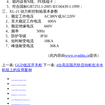
4、箱内设有N线、PE线端子；
5、符合国标GB7251.1-2005 IEC60439-1:1999；
三、XL-21 动力柜控制箱基本参数
1、额定工作电压 AC380V或AC220V
2、至大额定工作电流 600A
3、额定绝缘电压 660V
4、频率 50Hz
5、防护等级 IP30
6、短时耐受电流 18KA
7、峰值耐受电流 36KA
（此内容由
www.xyaddq.cn
提供）
上一条:
GGD低压开关柜
下一条:
4台高压固态软启动柜在冷水
机组上的应用案例
网站首页
产品专区
新闻资讯
工程案例
高压软启动
高压变频器