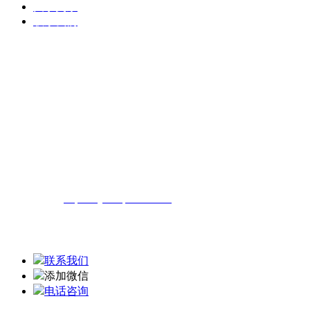
关于奥东
联系我们
官方销售电话：
19092803958
0710-3602358
企业地址：中国湖北省襄阳市高新
技术产业开发区汉北工业园
阿里巴巴诚信通地址：
https://xyaddq.1688.com
联系我们
添加微信
电话咨询